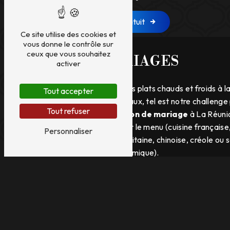
Devis gratuit
Ce site utilise des cookies et
vous donne le contrôle sur
ceux que vous souhaitez
MARIAGES
activer
Servir des plats chauds et froids à la
Tout accepter
et originaux, tel est notre challenge
Tout refuser
réception de mariage
à La Réuni
de choisir le menu (cuisine française
Personnaliser
métropolitaine, chinoise, créole ou 
gastronomique).
Notre chef, Tony Dijoux, régaler
invités, de l’entrée au dessert
. 
au thème de la fête ainsi qu’aux ex
souhaits des futurs mariés.