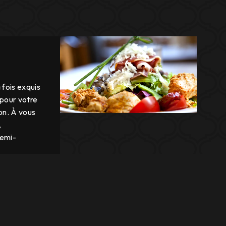
 fois exquis
 pour votre
on. À vous
,
semi-
a vos
Il s’adaptera
igences et