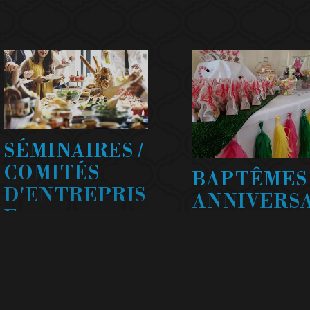
SÉMINAIRES /
COMITÉS
BAPTÊMES 
D'ENTREPRIS
ANNIVERSA
E
RES
Nous contribuons à
Confiez la préparation 
l’
organisation de votre
vos moments de fête à
séminaire
d’entreprise en
2D Traiteur
et profite
proposant notre service