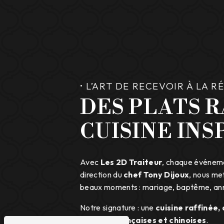
• L’ART DE RECEVOIR À LA 
DES PLATS R
CUISINE INS
Avec
Les 2D Traiteur
, chaque événeme
direction du
chef Tony Dijoux
, nous met
beaux moments : mariage, baptême, anniv
Notre signature : une
cuisine raffinée,
créoles, françaises et chinoises
.